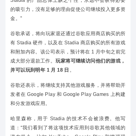
Stadia 的产品总体上缺乏个性，永远不会获得必要
的吸引力，没有足够的理由促使公司继续投入更多资
金。”
谷歌承诺，将向玩家退还通过谷歌应用商店购买的所
有 Stadia 硬件，以及在 Stadia 商店购买的所有游戏
和附加内容。该公司表示，预计将在 1 月中旬之前完
成大部分退款工作。
玩家将可继续访问他们的游戏，
并可以玩到明年 1 月 18 日
。
谷歌还表示，将继续支持其他游戏服务，并将帮助开
发者在 Google Play 和 Google Play Games 上构建
和分发游戏应用。
哈里森称，用于 Stadia 的技术不会被浪费。他写
道：“我们看到了将这项技术应用到谷歌其他领域的