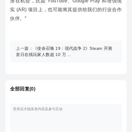
潜在机会，比如 YouTube、Google Play 和增强现
实 (AR) 项目上，也可能将其提供给我们的行业合作
伙伴。”
上一篇：
《使命召唤 19：现代战争 2》Steam 开测
首日在线玩家人数超 10 万 ...
全部回复(0)