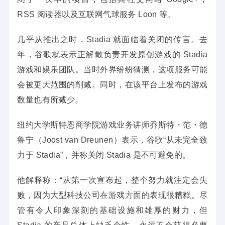
RSS 阅读器以及互联网气球服务 Loon 等。
几乎从推出之时，Stadia 就面临着关闭的传言。去
年，谷歌就表示正解散负责开发原创游戏的 Stadia
游戏和娱乐团队。当时外界纷纷猜测，这项服务可能
会被更大范围的削减。同时，在该平台上发布的游戏
数量也有所减少。
纽约大学斯特恩商学院游戏业务讲师乔斯特・范・德
鲁宁（Joost van Dreunen）表示，谷歌“从未完全致
力于 Stadia”，并称关闭 Stadia 是不可避免的。
他解释称：“从第一次宣布起，整个努力就注定会失
败，因为大型科技公司在游戏方面的表现很糟糕。尽
管有令人印象深刻的基础设施和雄厚的财力，但