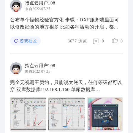
指点云用户108
来自2022-07-25
公布单个怪物经验官方化 步骤：DXF服务端里面可
以修改经验的地方很多 比如各种活动的开启，都可
以触及到经验高和低. 我就在这里公布一下最基本的,
杀死怪物获得多少经验 原版的5.2G，杀死一个怪 ...
游戏社区
3677
浏览
0
0
指点云用户108
来自2022-07-25
完全无视霸王契约，只能说太逆天，任何等级都可以
穿 双库数据库192.168.1.160 单库数据库
192.168.200.131 第一步查看你的角色ID，不是UID
看图 打开箭头的库 所有的UID都是18000002 帐号角
...