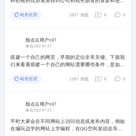
和价格的优势逐渐得到公司和站长朋友的喜爱和使
用。那麼，针对站长来讲，云服务器怎样操作个人网
站搭建？ 一般站长主要是构建一些Wordpress博客 ...
站长社区
2057
浏览
0
0
指点云用户107
来自2022-07-25
搭建一个自己的网页，早期的定位非常关键。下面我
们来看看搭建一个自己的网站需要哪些条件，是如何
操作的？一、选择网站方向 你一定要知道你做这个
网站的目地，是为了自己展示、知识分享還是 ...
站长社区
2183
浏览
0
0
指点云用户107
来自2022-07-25
平时大家会在不同网站上访问信息或发布內容，例如
在编玩边学的网站上学编程，在QQ空间发说说等。
作为一名编程少年，我们都是将来的程序员，因此大