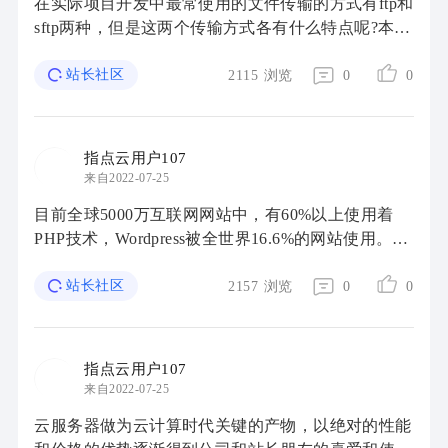
在实际项目开发中最常使用的文件传输的方式有ftp和
sftp两种，但是这两个传输方式各有什么特点呢?本文
接下来将讨论SFTP、FTP的区别。 FTP是文件传输
协议。在网站上，如果你想把文件和人共 ...
站长社区
2115
浏览
0
0
指点云用户107
来自2022-07-25
目前全球5000万互联网网站中，有60%以上使用着
PHP技术，Wordpress被全世界16.6%的网站使用。使
用率最高的三个CMS建站系统是：第一的Wordpress
份额为54.3%，第二的Joomla份额为9.2%，第三的
站长社区
2157
浏览
0
0
Drupa ...
指点云用户107
来自2022-07-25
云服务器做为云计算时代关键的产物，以绝对的性能