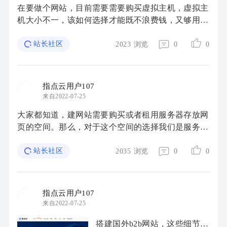
在要做个网站，目前需要需要购买虚拟主机，虚拟主
机大小不一，该如何选择才能既不浪费钱，又够用
呢？ 网站空间通常也被称为虚拟主机，网站空间是
寄存网站内容所占用的帮助器空间，需要域名绑定 ...
站长社区
2023
浏览
0
0
指点云用户107
来自2022-07-25
大家都知道，建网站需要购买或者租用服务器存放网
页的空间。那么，对于这个空间的选择我们是服务器
租用或购买整个主机还是只选虚拟主机就够了呢？下
站长社区
面文章我们来分析一下： 一般说来，传统业 ...
2035
浏览
0
0
指点云用户107
来自2022-07-25
搭建国外b2b网站，这些细节必