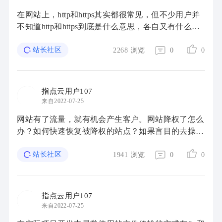
在网站上，http和https其实都很常见，但不少用户并
不知道http和https到底是什么意思，各自又有什么区
别？今天小编就和大家分享下http和https的概念及区
站长社区
别。 HTTP、HTTPS是什么？ HTTP（Hypert ...
2268
浏览
0
0
指点云用户107
来自2022-07-25
网站有了流量，就有机会产生客户。网站降权了怎么
办？如何快速恢复被降权的站点？如果盲目的去操
作，有可能还会对站点产生额外的伤害。今天这篇文
章可以帮助大家，带大家了解降权恢复的知识，少 ...
站长社区
1941
浏览
0
0
指点云用户107
来自2022-07-25