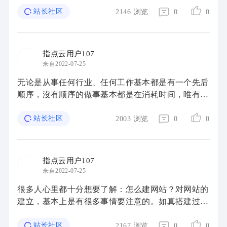
家还可以根据程序编写的专业知识，构建一个个人 ...
站长社区
2146
浏览
0
0
指点云用户107
来自2022-07-25
无论是从事任何行业、任何工作基本都是有一个先后
顺序，沒有顺序的做事基本都是在消耗时间，唯有按
照先后顺序一步一步的才可以保证事倍功半的效果，
从事SEO也一样，那么网站seo优化的步骤有什么 ...
站长社区
2003
浏览
0
0
指点云用户107
来自2022-07-25
很多人心里都十分想要了解：怎么建网站？对网站的
建立，基本上是有很多事情要注意的。如真搭建过网
站的话，基本上都很清楚：这搭建网站时，经常都有
遇到一些难题的。那么怎么建网站？到底在搭建 ...
站长社区
2167
浏览
0
0