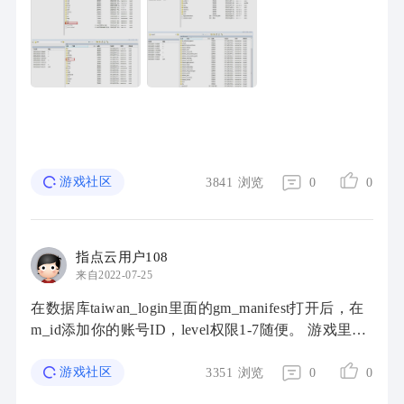
用Winscp连接上虚拟机服务端，然后按照我发的 ...
游戏社区
3841
浏览
0
0
指点云用户108
来自2022-07-25
在数据库taiwan_login里面的gm_manifest打开后，在
m_id添加你的账号ID，level权限1-7随便。 游戏里面
的GM喇叭代码是1120，自己用邮件工具发一个试
试，GM命令在pvf主目录里面clientonly/gmcmdma ...
游戏社区
3351
浏览
0
0