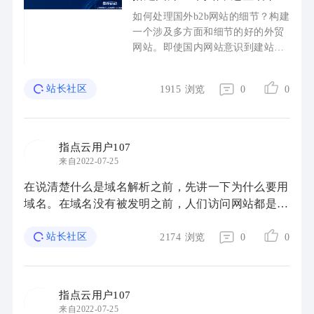
须注意
如何处理国外b2b网站的细节？构建
一个涉及多方面和细节的好的外贸
网站。即使国内网站意识到建站的
重要性，也很少花时间研究客户心
理和搜索引擎规则。那么国外b2b网
站长社区
1915
浏览
0
0
站应该如何处理网站细节呢？今 ...
指点云用户107
来自2022-07-25
在说清楚什么是域名解析之前，先讲一下为什么要用
域名。在域名没有被发明之前，人们访问网站都是通
过IP地址，也就是类似1.1.1.1这样的一串字符，但是
IP地址不直观，而且用户记忆十分不方便，于 ...
站长社区
2174
浏览
0
0
指点云用户107
来自2022-07-25