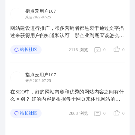
指点云用户107
来自2022-07-25
网站建设进行推广，很多营销者都热衷于通过文字描
述来获得用户的知道和认可，那企业到底应该怎么样
来选择适合自己的推广平台呢? 以下小编分析了三类
推广平台，大家如果清晰各平台的优劣势就可 ...
站长社区
2116
浏览
0
0
指点云用户107
来自2022-07-25
在SEO中，好的网站内容和优秀的网站内容之间有什
么区别？ 好的内容是根据每个网页来体现网站的整
体可视性。它鼓励用户并提供最优的导航方式。它保
持主题不变并会随着时间的推移增加内部链接。优 ...
站长社区
2068
浏览
0
0