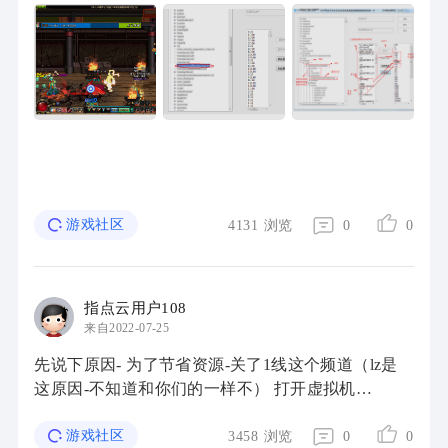
量数据找了出来，此方法简单实用，可随意修改倍
数，下面效果图。 打开pvf文件--monster--mons ...
游戏社区
4131
浏览
0
0
指点云用户108
来自2022-07-25
先说下原因- 为了节省资源-关了1线这个频道（lz是
这原因-不知道和你们的一样不） 打开虚拟机
home/neople/run 最后两行： sleep 2 ./df_game_r
cain02 start & 删除 打开home/neople/game/cfg/c ...
游戏社区
3458
浏览
0
0