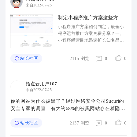
来自2022-07-25
制定小程序推广方案这些方面
很重要
小程序推广方案如何制定，最全小
程序运营推广方案免费分享？一、
小程序经营目地迅速扩长知名品牌
小程序的名气，让大量用户掌握了
解知名品牌小程序，根据营销运营
站长社区
2115
浏览
0
0
提升用户的存留，以做到转化成消
...
指点云用户107
来自2022-07-25
你的网站为什么被黑了？经过网络安全公司Sucuri的
安全专家的调查，有大约68%的被黑网站存在着隐藏
的后门backdoor脚本。这些后门脚本就是为入侵者提
供的秘密通道，即使管理员改变安全口令或更新 ...
站长社区
2137
浏览
0
0