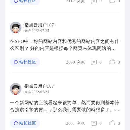
推广平台，大家如果清晰各平台的优劣势就可 ...
站长社区
2117
浏览
0
0
指点云用户107
来自2022-07-25
在SEO中，好的网站内容和优秀的网站内容之间有什
么区别？ 好的内容是根据每个网页来体现网站的整
体可视性。它鼓励用户并提供最优的导航方式。它保
持主题不变并会随着时间的推移增加内部链接。优 ...
站长社区
2069
浏览
0
0
指点云用户107
来自2022-07-25
一个新网站的上线看起来很简单，然而要做到基本符
合搜索引擎的胃口，那么我们需要做的就很多了。可
是如何才能做到在网站上线前期就做足网站优化的准
备呢，下面小编分享下新站上线前要注意的一些 ...
站长社区
2001
浏览
0
0