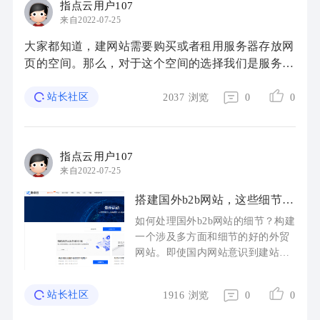
指点云用户107
来自2022-07-25
大家都知道，建网站需要购买或者租用服务器存放网
页的空间。那么，对于这个空间的选择我们是服务器
租用或购买整个主机还是只选虚拟主机就够了呢？下
站长社区
面文章我们来分析一下： 一般说来，传统业 ...
2037
浏览
0
0
指点云用户107
来自2022-07-25
搭建国外b2b网站，这些细节必
须注意
如何处理国外b2b网站的细节？构建
一个涉及多方面和细节的好的外贸
网站。即使国内网站意识到建站的
重要性，也很少花时间研究客户心
理和搜索引擎规则。那么国外b2b网
站长社区
1916
浏览
0
0
站应该如何处理网站细节呢？今 ...