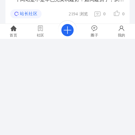
基到室内装修，再到住人，一个房子历经多种操作以
后，总算完工了，那麼一个网站怎么才算完工了 ...
站长社区
2194
浏览
0
0
首页
社区
圈子
我的
指点云用户107
来自2022-07-25
如今的公司大部分都是有自己的官方网站，但绝大多
数是找建站公司做的，公司自己对企业网站建设一点
也不懂，现在小编就来介绍一下企业网站建设的常识
问题难题，这对公司中后期运营网站的情况下也 ...
站长社区
2140
浏览
0
0
指点云用户107
来自2022-07-25
构建一个网站有三个标准是一定要满足的，即：域
名、服务器、程序。假如把一个网站比成一家商场得
话，域名便是店面了，服务器便是整个店的店面，程