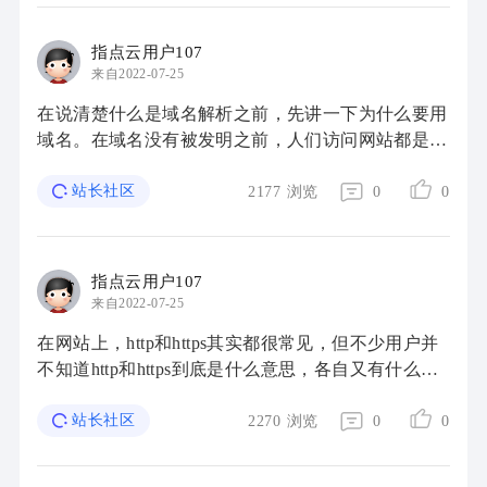
指点云用户107
来自2022-07-25
在说清楚什么是域名解析之前，先讲一下为什么要用
域名。在域名没有被发明之前，人们访问网站都是通
过IP地址，也就是类似1.1.1.1这样的一串字符，但是
IP地址不直观，而且用户记忆十分不方便，于 ...
站长社区
2177
浏览
0
0
指点云用户107
来自2022-07-25
在网站上，http和https其实都很常见，但不少用户并
不知道http和https到底是什么意思，各自又有什么区
别？今天小编就和大家分享下http和https的概念及区
站长社区
别。 HTTP、HTTPS是什么？ HTTP（Hypert ...
2270
浏览
0
0