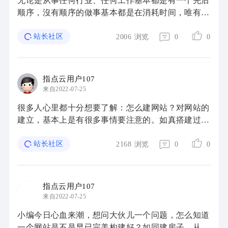
无论是从事任何行业、任何工作基本都是有一个先后
顺序，沒有顺序的做事基本都是在消耗时间，唯有按
照先后顺序一步一步的才可以保证事倍功半的效果，
从事SEO也一样，那么网站seo优化的步骤有什么 ...
站长社区
2006
浏览
0
0
指点云用户107
来自2022-07-25
很多人心里都十分想要了解：怎么建网站？对网站的
建立，基本上是有很多事情要注意的。如真搭建过网
站的话，基本上都很清楚：这搭建网站时，经常都有
遇到一些难题的。那么怎么建网站？到底在搭建 ...
站长社区
2168
浏览
0
0
指点云用户107
来自2022-07-25
小编今日心血来潮，想问大伙儿一个问题，怎么知道
一个网站是不是早已完美构建好？如同建房子，从建