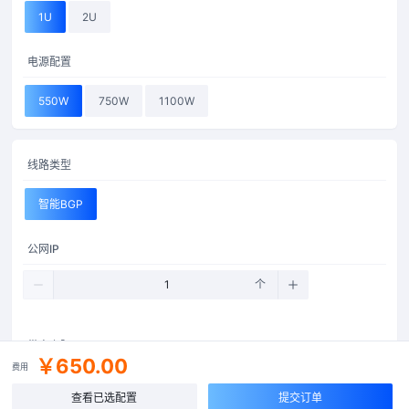
1U
2U
电源配置
550W
750W
1100W
线路类型
智能BGP
公网IP
个
带宽上限
￥650.00
费用
Mbps
查看已选配置
提交订单