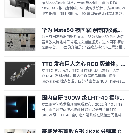
据 VideoCardz 消息，一家线材模组厂商为 RTX
4090 显卡推出定制线，90 度弯头设计，支持 600W
电力传输。 如上图所示，90 度弯头设计可增加机箱兼
容性，同时也能在一定程度上减少线材的杂乱程度。
官方称， 90 度弯头设计与原版相比， 可节省 23.2
华为 Mate50 被国家博物馆收藏：首款支持北斗三号短报文通信手机
mm 的空间...
近日有网友晒出的照片显示，华为 Mate50 Pro 凭借
着首款支持北斗三号短报文通信服务，进入国家博物
馆展示台。 下面的介绍是：“首款支持北斗三号短报文
通信的手机，在中国大陆地区，大众通过这款手机，
在无地面网络的情况下，通过北斗三号短报文服务发
TTC 发布巨人之心 RGB 版轴体，御斧键盘首发
送地理位置和紧急信息等”。 华为 Mate 50...
据 TTC 官方消息，TTC 正牌科电现已发布巨人之
心 RGB 版 机械轴。国内合作键盘品牌将由御斧
(Royalaxe) 独家首发，国外将由美国 100 Thieves 俱
乐部旗下品牌 Higround 首发。 据介绍，TTC...
国内自研 300W 级 LHT-40 霍尔电推进系统在北斗低轨导航卫星上成功实现应用
据兰州空间技术物理研究所发布，2022 年 10 月 13
日，由兰州空间技术物理研究所完全自主研制的
300W 级 LHT-40 霍尔电推进系统在微厘空间北斗导
航增强星座 S5 卫星上完成首次在轨测试。系统工作稳
定，性能指标全面满足用户需求，为国内小功率霍尔
豪威发布首款方形 2K2K 分辨率 CMOS 图像传感器，可用于宽视场安防摄像头和 AR / VR / MR
电推进产品在北斗系列导航任务中的应用拉开了序