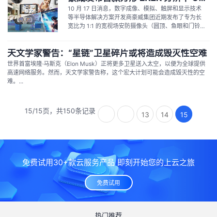
幕。 LHT-40...
10 月 17 日消息，数字成像、模拟、触屏和显示技术
等半导体解决方案开发商豪威集团近期发布了专为长
宽比为 1:1 的宽视场安防摄像头（圆顶、鱼眼和门铃摄
像头）和 Pass-Through（AR / VR / MR）摄像头而设
计的首款方形 2K2K（2048x2048）分辨率 CMOS
天文学家警告：“星链”卫星碎片或将造成毁灭性空难
图像传感器。 OS04E10 现已出样，将于 2023...
世界首富埃隆·马斯克（Elon Musk）正将更多卫星送入太空，以便为全球提供
高速网络服务。然而，天文学家警告称，这个宏大计划可能会造成毁灭性的空
难。...
15/15页，共150条记录
13
14
15
免费试用30+款云服务产品 即刻开始您的上云之旅
免费试用
热门推荐