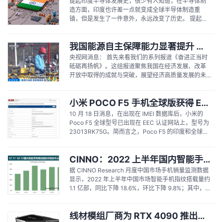
提起印度半导体发展史，很少有人知道，在半导体制
造方面，印度也许差一点就变成全球半导体制造重
镇，但是发生了一件意外，永远改变了历史。 提起印
度半导体发展史，很少有人知道，在半导体制造方
面，印度也许差一点就变成全球半导体制造重镇，但
我国能源自主保障能力显著提升 能源结构持续稳步优化
是发生了一件意外，永远改变了历史。...
央视网消息： 首先来看我们的系列报道《奋进正当时
砥砺再扬帆》。这组报道聚焦我国在经济发展、改革
开放中取得的成就与突破，展望经济高质量发展的未
来前景。第一期聚焦能源领域。能源是经济发展的基
石，在过去的十年里，我国能源自主保障能力显著提
小米 POCO F5 手机全球版获得 ECC 认证：采用骁龙 8+ Gen 1 芯片，120Hz 2K 显示屏
升，建成了全球最大的清洁发电体系，能源结构不断
优化，有力地保障了国民经济的稳定运行。...
10 月 18 日消息，在出现在 IMEI 数据库后，小米的
Poco F5 全球型号已出现在 EEC 认证网站上，型号为
23013RK75G。简而言之，Poco F5 的印度和全球版
本已经获得多项认证。预计小米将把 Poco F5 带到多
个市场。 此前 xiaomiui.net 的一份报告表明，Poco
CINNO：2022 上半年国内智能手机侧边指纹搭载率达 44%，vivo 用的最多
F5 智能手机将采用 2K...
据 CINNO Research 月度中国市场手机销量监测数据
显示，2022 年上半年中国市场智能手机指纹搭载量约
1.1 亿部，同比下降 18.6%，环比下降 9.8%；其中，屏
下指纹在智能机指纹搭载量中占比为 33%，同比降 4
个百分点，而侧边指纹占比则同比增长 10 个百分点至
线材模组厂商为 RTX 4090 推出定制供电线：90 度弯头，支持 600W 电力传输
44%。 数据来源：CINNO Research...