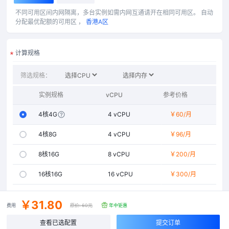
不同可用区间内网隔离，多台实例如需内网互通请开在相同可用区。
自动
分配最优配额的可用区 ，
香港A区
计算规格
筛选规格：
实例规格
vCPU
参考价格
内存
4核4G
4
vCPU
￥60
4GiB
/月
4核8G
4
vCPU
￥96
8GiB
/月
8核16G
8
vCPU
￥200
16GiB
/月
16核16G
16
vCPU
￥300
16GiB
/月
16核32G
16
vCPU
￥420
32GiB
/月
￥31.80
费用
原价:
60元
年中钜惠
32核32G
32
vCPU
￥600
32GiB
/月
查看已选配置
提交订单