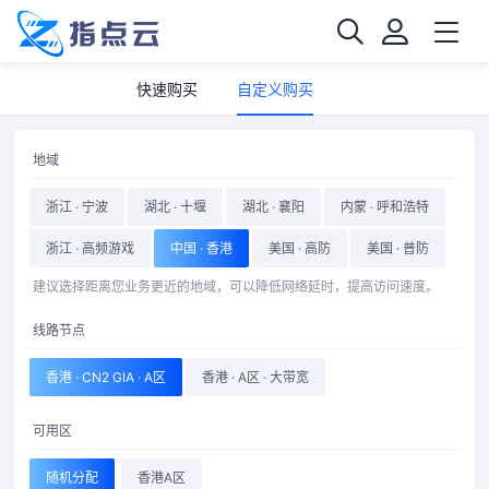
快速购买
自定义购买
地域
浙江 · 宁波
湖北 · 十堰
湖北 · 襄阳
内蒙 · 呼和浩特
浙江 · 高频游戏
中国 · 香港
美国 · 高防
美国 · 普防
建议选择距离您业务更近的地域，可以降低网络延时，提高访问速度。
线路节点
香港 · CN2 GIA · A区
香港 · A区 · 大带宽
可用区
随机分配
香港A区