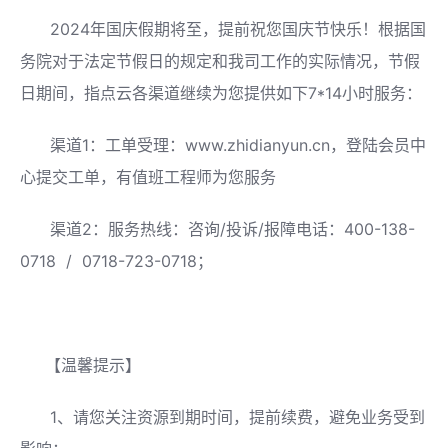
2024年国庆假期将至，提前祝您国庆节快乐！根据国
务院对于法定节假日的规定和我司工作的实际情况，节假
日期间，指点云各渠道继续为您提供如下7*14小时服务：
渠道1：工单受理：www.zhidianyun.cn，登陆会员中
心提交工单，有值班工程师为您服务
渠道2：服务热线：咨询/投诉/报障电话：400-138-
0718 / 0718-723-0718；
【温馨提示】
1、请您关注资源到期时间，提前续费，避免业务受到