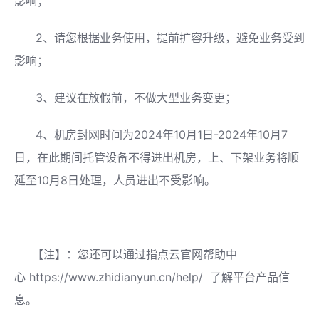
影响；
2、请您根据业务使用，提前扩容升级，避免业务受到
影响；
3、建议在放假前，不做大型业务变更；
4、机房封网时间为2024年10月1日-2024年10月7
日，在此期间托管设备不得进出机房，上、下架业务将顺
延至10月8日处理，人员进出不受影响。
【注】：您还可以通过指点云官网帮助中
心 https://www.zhidianyun.cn/help/ 了解平台产品信
息。