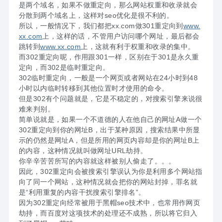
是两个域名，如果不做重定向，那么网站权重和收录就会
分散到两个域名上，这样对seo优化是很不利的。
所以，一般情况下，我们都把xx.com做301重定向到
www.
xx.com
上，这样的话，不管用户访问哪个网址，最后都会
跳转到
www.xx.com
上，这就有利于权重和收录的集中。
而302重定向呢，作用跟301一样，区别在于301是永久重
定向，而302是临时重定向。
302临时重定向，一般是一个网页或者网站在24小时到48
小时以内临时转移到其他位置时才使用的命令。
但是302有个问题就是，它是不稳定的，对搜索引擎来说很
难来判别。
简单说就是，如果一个不道德的人在他自己的网址A做一个
302重定向到你的网址B，出于某种原因，搜索结果中所显
示的仍然是网址A，但是所用的网页内容却是你的网址B上
的内容，这种情况就叫做网址URL劫持。
你辛辛苦苦所写的内容就这样被别人偷走了。。。
因此，302重定向会被搜索引擎误认为你是利用多个网站指
向了同一个网站，这种情况就会把你的网站封掉，罪名就
是“利用重复的内容干扰搜索引擎排名”。
因为302重定向经常被用于黑帽seo技术中，也常用作网页
劫持，而百度对这项技术的处理还不成熟，所以将它归入