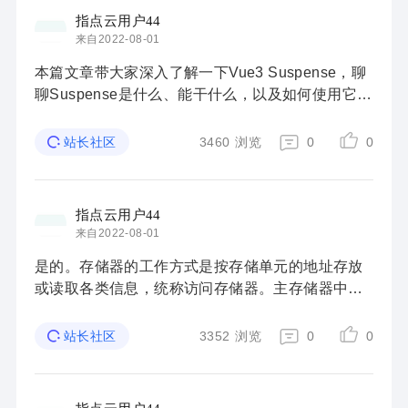
指点云用户44
来自2022-08-01
本篇文章带大家深入了解一下Vue3 Suspense，聊
聊Suspense是什么、能干什么，以及如何使用它，
希望对大家有所帮助！ Suspense 不是你想的那
样。是的，它帮助我们处理异步组件，但它的作用
3460
浏览
0
0
站长社区
远不止 ...
指点云用户44
来自2022-08-01
是的。存储器的工作方式是按存储单元的地址存放
或读取各类信息，统称访问存储器。主存储器中汇
集存储单元的载体称为存储体，存储体中每个单元
能够存放一串二进制码表示的信息，该信息的总位
3352
浏览
0
0
站长社区
数称 ...