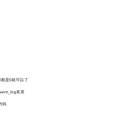
。
部都是0就可以了
vent_log表里
代码