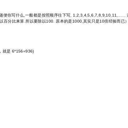
腾讯源
2
Centos系统磁盘挂载方法及命令详情记录
2
什么,一般都是按照顺序往下写, 1,2,3,4,5,6,7,8,9,10,11,...... 
Windows搭建 我的世界(mc) 1.18.2 服务器教程，Minecraft开服教
3
做个微信小程序，云服务器如何选择？
3
dof进阶【修
是以百分比来算.所以要除以100. 原本的是1000,其实只是10倍经验而已
VDS是什么？VPS和VDS的区别详解！
4
Vultr教程，2021最新Vultr VPS搭建网站教程
4
Linux服务器一
dof台服修改之修改异界地图，单人可进！
5
菜鸟如何快速学会使用云主机？
5
网页添加访问
是 6*156=936)
WordPress 5.5 中的网站地图 Sitemap 功能
6
这个加速插件让WordPress网站在1秒内打开
6