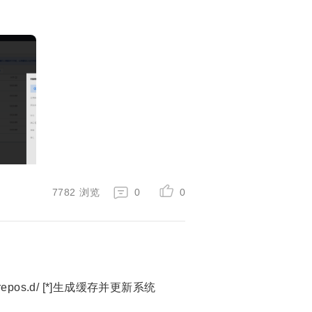
7782
浏览
0
0
[*]备份 [*]下载新的CentOS-Base.repo 到/etc/yum.repos.d/ [*]生成缓存并更新系统