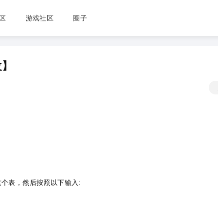
区
游戏社区
圈子
改】
log 这个表，然后按照以下输入:
薅羊毛啦！！！免费云服务器动动手指就领走了……
1
Linux 中将用户添加到组的指令
1