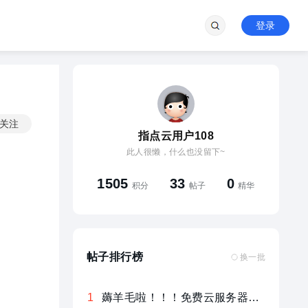
登录
关注
指点云用户108
此人很懒，什么也没留下~
1505
33
0
积分
帖子
精华
帖子排行榜
换一批
DOF台服之AI怪物！自己研究的。效果还行
1
薅羊毛啦！！！免费云服务器动动手指就领走了……
1
Lin