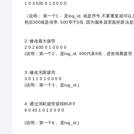
1 0 3 500 0 1 0 0 0 0
新手入门及之VPS建站（VPS经典教程）
2
Centos7 更换阿里源和
（说明： 第一个1， 是log_id, 就是序号,不要重复就可以,随便你写
dof进阶【修改商城自定义物品】
3
然后500就是倍率, 500等于5倍, 因为服务器里面的算法
Linux服务器一键测试CPU/硬盘/
4
2::修改最大疲劳
网页添加访问密码
5
2 0 2 600 0 1 0 0 0 0
(说明：第一个2， 是log_id, 600代表6倍，进游戏看疲劳，就
DOF台服修改强化几率【百分百成功】
6
3::修改无限疲劳
3 0 1 1 0 1 0 0 0 0
(说明：第一个3， 是log_id,)
4::通过消耗疲劳获得BUFF
6 0 43 1 0 1 0 0 0 0
(说明：第一个6， 是log_id,)