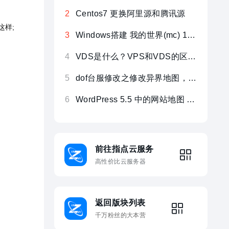
新手入门及之VPS建站（VPS经典教程）
2
Centos7 更换阿里源和腾讯源
2
这样;
改商城自定义物品】
3
Windows搭建 我的世界(mc) 1.18.2 服务器教程，Minecraft开服教
3
）
键测试CPU/硬盘/
4
VDS是什么？VPS和VDS的区别详解！
4
密码
5
dof台服修改之修改异界地图，单人可进！
5
菜鸟
DOF台服修改强化几率【百分百成功】
6
WordPress 5.5 中的网站地图 Sitemap 功能
6
前往指点云服务
高性价比云服务器
返回版块列表
千万粉丝的大本营