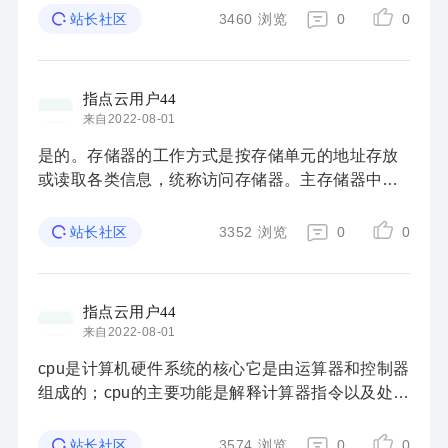
样。是的，它帮助我们处理异步组件，但它的作用
3460
浏览
0
0
站长社区
远不止 ...
指点云用户44
来自2022-08-01
是的。存储器的工作方式是按存储单元的地址存放
或读取各类信息，统称访问存储器。主存储器中汇
集存储单元的载体称为存储体，存储体中每个单元
能够存放一串二进制码表示的信息，该信息的总位
3352
浏览
0
0
站长社区
数称 ...
指点云用户44
来自2022-08-01
cpu是计算机硬件系统的核心它是由运算器和控制器
组成的；cpu的主要功能是解释计算器指令以及处理
计算机软件中的数据，运算器是计算机中执行各种
算术和逻辑运算操作的部件，控制器是计算机的指
3574
浏览
0
0
站长社区