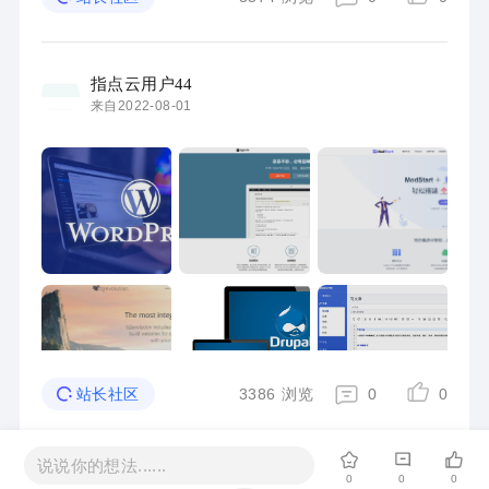
挥 ...
指点云用户44
来自2022-08-01
3386
浏览
0
0
站长社区
说说你的想法......
0
0
0