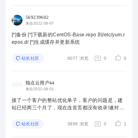
569239602
来自2022-08-07
[*]备份 [*]下载新的CentOS-Base.repo 到/etc/yum.r
epos.d/ [*]生成缓存并更新系统
8077
浏览
0
0
站长社区
指点云用户44
来自2022-08-01
接了一个客户的整站优化单子，客户的问题是，建
站已经两三个月了，现在连首页都没有收录!遂对客
户的网站做了全面的seo诊断，并根据诊断结果制定
了一套优化方案，目前整个方案在有序推进。因为
3899
浏览
0
1
站长社区
这 ...